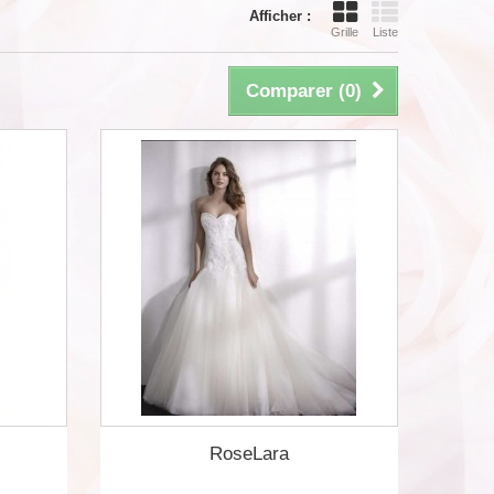
Afficher :
Grille
Liste
Comparer (
0
)
RoseLara