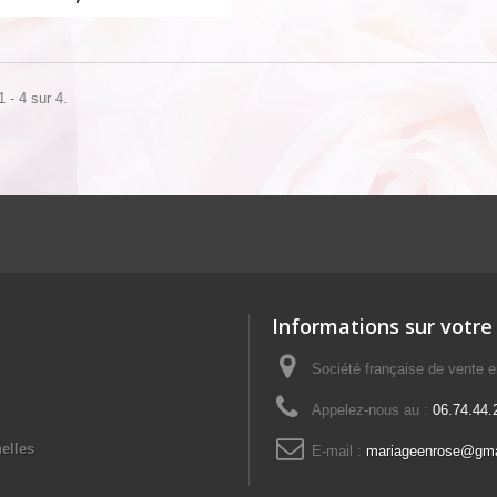
 - 4 sur 4.
Informations sur votre
Société française de vente e
Appelez-nous au :
06.74.44.
elles
E-mail :
mariageenrose@gma