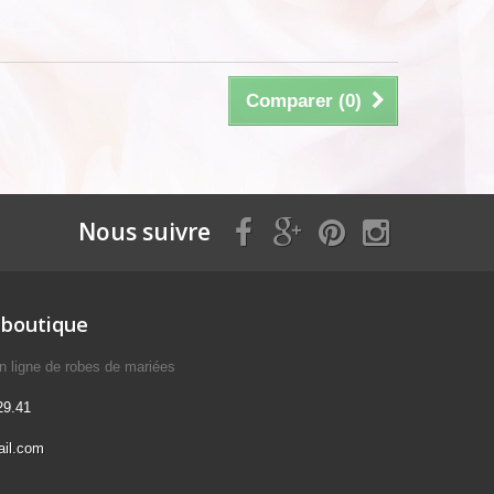
Comparer (
0
)
Nous suivre
 boutique
n ligne de robes de mariées
29.41
il.com