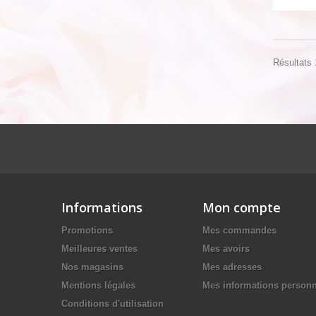
Résultats 1
Informations
Mon compte
Promotions
Mes commandes
Meilleures ventes
Mes avoirs
Nos magasins
Mes adresses
Mentions légales
Mes informations personn
Conditions d'utilisation